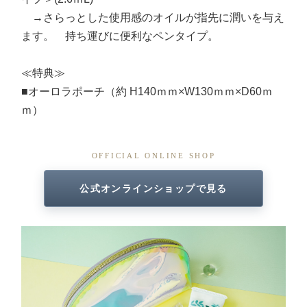
→さらっとした使用感のオイルが指先に潤いを与え
ます。 持ち運びに便利なペンタイプ。
≪特典≫
■オーロラポーチ（約 H140ｍｍ×W130ｍｍ×D60ｍ
ｍ）
OFFICIAL ONLINE SHOP
公式オンラインショップで見る