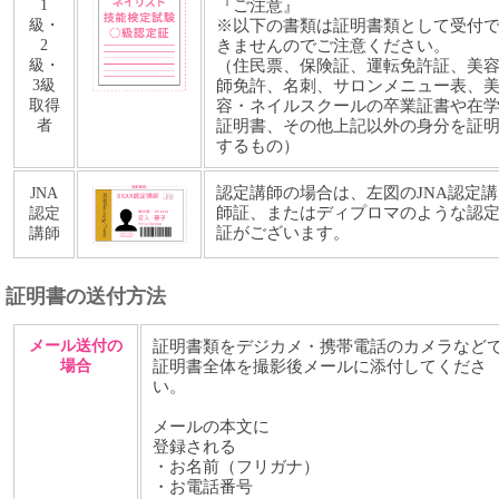
1
『ご注意』
級・
※以下の書類は証明書類として受付
2
きませんのでご注意ください。
級・
（住民票、保険証、運転免許証、美
3級
師免許、名刺、サロンメニュー表、
取得
容・ネイルスクールの卒業証書や在
者
証明書、その他上記以外の身分を証
するもの）
認定講師の場合は、左図のJNA認定講
JNA
師証、またはディプロマのような認
認定
証がございます。
講師
証明書の送付方法
メール送付の
証明書類をデジカメ・携帯電話のカメラなど
場合
証明書全体を撮影後メールに添付してくださ
い。
メールの本文に
登録される
・お名前（フリガナ）
・お電話番号